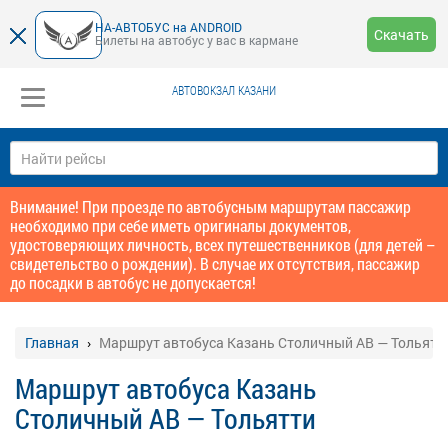
НА-АВТОБУС на ANDROID
Скачать
Билеты на автобус у вас в кармане
АВТОВОКЗАЛ КАЗАНИ
Внимание! При проезде по автобусным маршрутам пассажир
необходимо при себе иметь оригиналы документов,
удостоверяющих личность, всех путешественников (для детей –
свидетельство о рождении). В случае их отсутствия, пассажир
до посадки в автобус не допускается!
Главная
Маршрут автобуса Казань Столичный АВ — Тольятт
Маршрут автобуса Казань
Столичный АВ — Тольятти