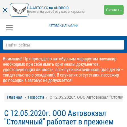
НА-АВТОБУС на ANDROID
Скачать
Билеты на автобус у вас в кармане
АВТОВОКЗАЛ КАЗАНИ
Внимание! При проезде по автобусным маршрутам пассажир
необходимо при себе иметь оригиналы документов,
удостоверяющих личность, всех путешественников (для детей –
свидетельство о рождении). В случае их отсутствия, пассажир
до посадки в автобус не допускается!
Главная
Новости
С 12.05.2020г. ООО Автовокзал "Столич
С 12.05.2020г. ООО Автовокзал
"Столичный" работает в прежнем