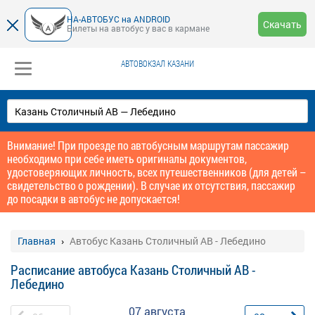
НА-АВТОБУС на ANDROID
Скачать
Билеты на автобус у вас в кармане
АВТОВОКЗАЛ КАЗАНИ
Внимание! При проезде по автобусным маршрутам пассажир
необходимо при себе иметь оригиналы документов,
удостоверяющих личность, всех путешественников (для детей –
свидетельство о рождении). В случае их отсутствия, пассажир
до посадки в автобус не допускается!
Главная
Автобус Казань Столичный АВ - Лебедино
Расписание автобуса Казань Столичный АВ -
Лебедино
07 августа