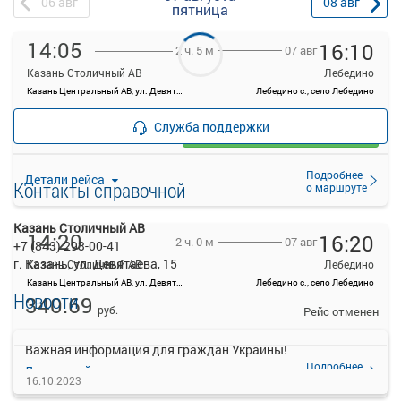
06
авг
08
авг
пятница
14:05
16:10
07 авг
2 ч. 5 м
Казань Столичный АВ
Лебедино
Казань Центральный АВ, ул. Девятаева, 15, Казань
Лебедино с., село Лебедино
—
руб.
Служба поддержки
Загрузить цену
Подробнее
Детали рейса
Контакты справочной
о маршруте
Казань Столичный АВ
14:20
16:20
07 авг
2 ч. 0 м
+7 (843) 293-00-41
г. Казань, ул. Девятаева, 15
Казань Столичный АВ
Лебедино
Казань Центральный АВ, ул. Девятаева, 15, Казань
Лебедино с., село Лебедино
Новости
340.69
руб.
Рейс отменен
Важная информация для граждан Украины!
Подробнее
Детали рейса
о маршруте
16.10.2023