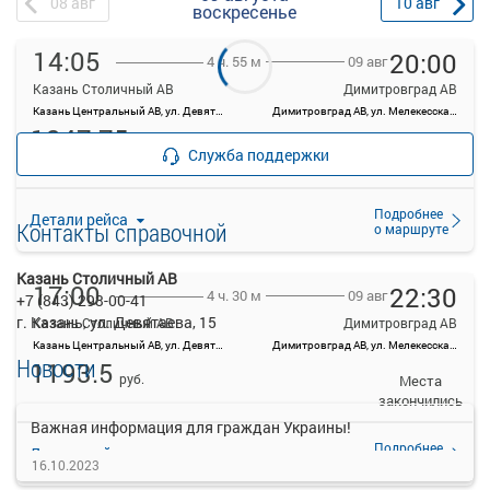
08
авг
10
авг
воскресенье
14:05
20:00
09 авг
4 ч. 55 м
Казань Столичный АВ
Димитровград АВ
Казань Центральный АВ, ул. Девятаева, 15, Казань
Димитровград АВ, ул. Мелекесская, 34
1247.75
руб.
Места
Служба поддержки
закончились
Подробнее
Детали рейса
Контакты справочной
о маршруте
Казань Столичный АВ
17:00
22:30
09 авг
4 ч. 30 м
+7 (843) 293-00-41
г. Казань, ул. Девятаева, 15
Казань Столичный АВ
Димитровград АВ
Казань Центральный АВ, ул. Девятаева, 15, Казань
Димитровград АВ, ул. Мелекесская, 34
Новости
1193.5
руб.
Места
закончились
Важная информация для граждан Украины!
Подробнее
Детали рейса
о маршруте
16.10.2023