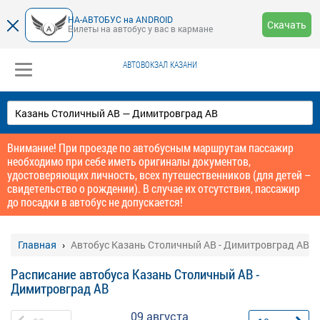
НА-АВТОБУС на ANDROID
Скачать
Билеты на автобус у вас в кармане
АВТОВОКЗАЛ КАЗАНИ
Внимание! При проезде по автобусным маршрутам пассажир
необходимо при себе иметь оригиналы документов,
удостоверяющих личность, всех путешественников (для детей –
свидетельство о рождении). В случае их отсутствия, пассажир
до посадки в автобус не допускается!
Главная
Автобус Казань Столичный АВ - Димитровград АВ
Расписание автобуса Казань Столичный АВ -
Димитровград АВ
09 августа