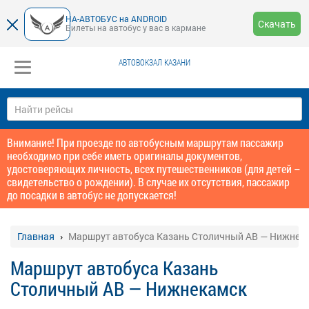
НА-АВТОБУС на ANDROID
Скачать
Билеты на автобус у вас в кармане
АВТОВОКЗАЛ КАЗАНИ
Внимание! При проезде по автобусным маршрутам пассажир
необходимо при себе иметь оригиналы документов,
удостоверяющих личность, всех путешественников (для детей –
свидетельство о рождении). В случае их отсутствия, пассажир
до посадки в автобус не допускается!
Главная
Маршрут автобуса Казань Столичный АВ — Нижнек
Маршрут автобуса Казань
Столичный АВ — Нижнекамск