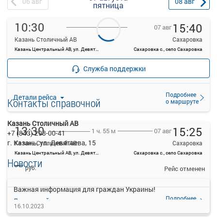
06
авг
08
авг
пятница
10:30
15:40
07 авг
Казань Столичный АВ
Сахаровка
Казань Центральный АВ, ул. Девятаева, 15, Казань
Сахаровка с., село Сахаровка
—
руб.
Рейс отменен
Служба поддержки
Подробнее
Детали рейса
Контакты справочной
о маршруте
Казань Столичный АВ
13:30
15:25
07 авг
1 ч. 55 м
+7 (843) 293-00-41
г. Казань, ул. Девятаева, 15
Казань Столичный АВ
Сахаровка
Казань Центральный АВ, ул. Девятаева, 15, Казань
Сахаровка с., село Сахаровка
Новости
—
руб.
Рейс отменен
Важная информация для граждан Украины!
Подробнее
Детали рейса
о маршруте
16.10.2023