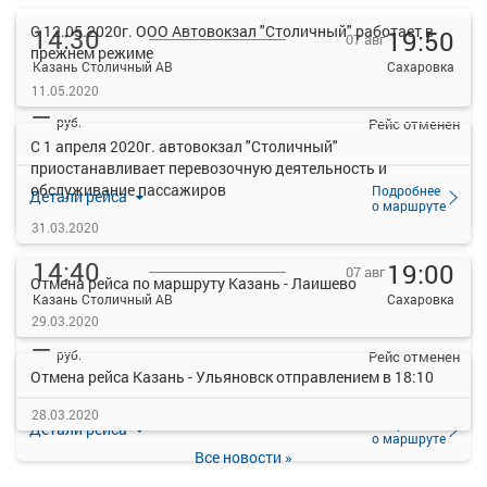
С 12.05.2020г. ООО Автовокзал "Столичный" работает в
14:30
19:50
07 авг
прежнем режиме
Казань Столичный АВ
Сахаровка
11.05.2020
Казань Центральный АВ, ул. Девятаева, 15, Казань
Сахаровка с., село Сахаровка
—
руб.
Рейс отменен
С 1 апреля 2020г. автовокзал "Столичный"
приостанавливает перевозочную деятельность и
обслуживание пассажиров
Подробнее
Детали рейса
о маршруте
31.03.2020
14:40
19:00
07 авг
Отмена рейса по маршруту Казань - Лаишево
Казань Столичный АВ
Сахаровка
29.03.2020
Казань Центральный АВ, ул. Девятаева, 15, Казань
Сахаровка с., село Сахаровка
—
руб.
Рейс отменен
Отмена рейса Казань - Ульяновск отправлением в 18:10
28.03.2020
Подробнее
Детали рейса
о маршруте
Все новости »