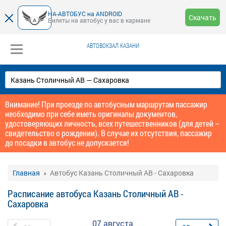
НА-АВТОБУС на ANDROID
Скачать
Билеты на автобус у вас в кармане
АВТОВОКЗАЛ КАЗАНИ
Внимание! При проезде по автобусным маршрутам пассажир
необходимо при себе иметь оригиналы документов,
удостоверяющих личность, всех путешественников (для детей –
свидетельство о рождении). В случае их отсутствия, пассажир
до посадки в автобус не допускается!
Главная
Автобус Казань Столичный АВ - Сахаровка
Расписание автобуса Казань Столичный АВ -
Сахаровка
07 августа