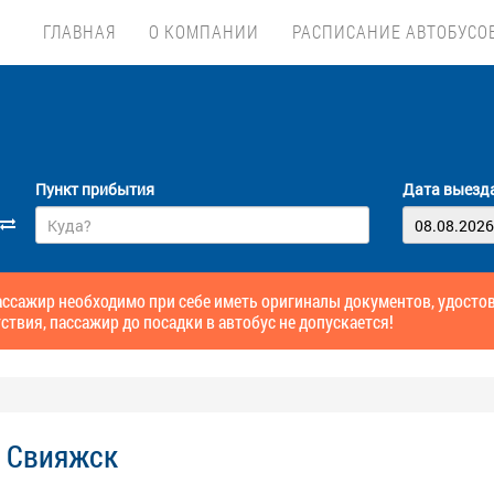
ГЛАВНАЯ
О КОМПАНИИ
РАСПИСАНИЕ АВТОБУСО
Пункт прибытия
Дата выезд
ссажир необходимо при себе иметь оригиналы документов, удосто
ствия, пассажир до посадки в автобус не допускается!
- Свияжск