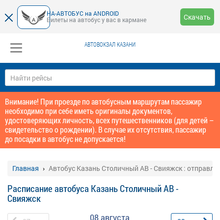
НА-АВТОБУС на ANDROID
Скачать
Билеты на автобус у вас в кармане
АВТОВОКЗАЛ КАЗАНИ
Внимание! При проезде по автобусным маршрутам пассажир
необходимо при себе иметь оригиналы документов,
удостоверяющих личность, всех путешественников (для детей –
свидетельство о рождении). В случае их отсутствия, пассажир
до посадки в автобус не допускается!
Главная
Автобус Казань Столичный АВ - Свияжск : отправле
Расписание автобуса Казань Столичный АВ -
Свияжск
08 августа