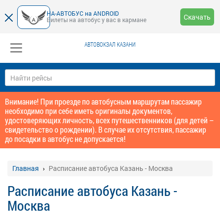
НА-АВТОБУС на ANDROID
Скачать
Билеты на автобус у вас в кармане
АВТОВОКЗАЛ КАЗАНИ
Внимание! При проезде по автобусным маршрутам пассажир
необходимо при себе иметь оригиналы документов,
удостоверяющих личность, всех путешественников (для детей –
свидетельство о рождении). В случае их отсутствия, пассажир
до посадки в автобус не допускается!
Главная
Расписание автобуса Казань - Москва
Расписание автобуса Казань -
Москва