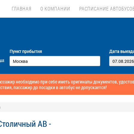
ГЛАВНАЯ
О КОМПАНИИ
РАСПИСАНИЕ АВТОБУСО
Пункт прибытия
Дата выезд
ссажир необходимо при себе иметь оригиналы документов, удосто
ствия, пассажир до посадки в автобус не допускается!
а
Столичный АВ -