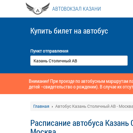
АВТОВОКЗАЛ КАЗАНИ
Купить билет
на автобус
Пункт отправления
Внимание! При проезде по автобусным маршрутам па
детей –свидетельство о рождении). В случае их отсут
Главная
Автобус Казань Столичный АВ - Москв
Расписание автобуса Казань 
Москва