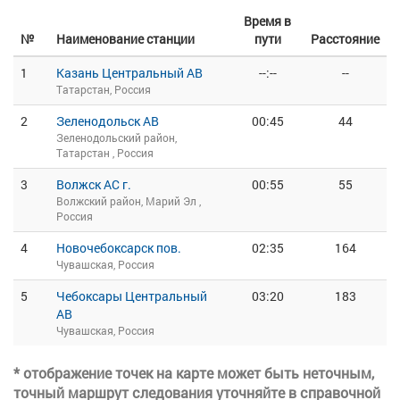
Время в
№
Наименование станции
пути
Расстояние
1
Казань Центральный АВ
--:--
--
Татарстан, Россия
2
Зеленодольск АВ
00:45
44
Зеленодольский район,
Татарстан , Россия
3
Волжск АС г.
00:55
55
Волжский район, Марий Эл ,
Россия
4
Новочебоксарск пов.
02:35
164
Чувашская, Россия
5
Чебоксары Центральный
03:20
183
АВ
Чувашская, Россия
* отображение точек на карте может быть неточным,
точный маршрут следования уточняйте в справочной