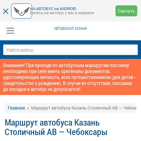
НА-АВТОБУС на ANDROID
Скачать
Билеты на автобус у вас в кармане
АВТОВОКЗАЛ КАЗАНИ
Внимание! При проезде по автобусным маршрутам пассажир
необходимо при себе иметь оригиналы документов,
удостоверяющих личность, всех путешественников (для детей –
свидетельство о рождении). В случае их отсутствия, пассажир
до посадки в автобус не допускается!
Главная
Маршрут автобуса Казань Столичный АВ — Чебокс
Маршрут автобуса Казань
Столичный АВ — Чебоксары