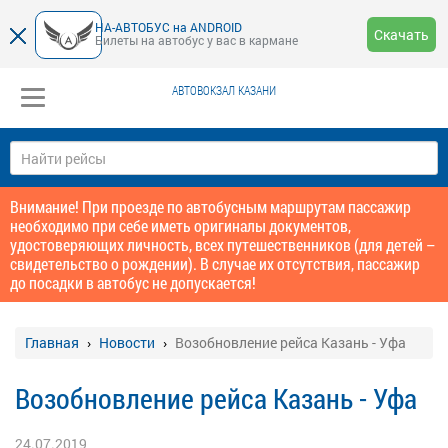
НА-АВТОБУС на ANDROID
Скачать
Билеты на автобус у вас в кармане
АВТОВОКЗАЛ КАЗАНИ
Внимание! При проезде по автобусным маршрутам пассажир
необходимо при себе иметь оригиналы документов,
удостоверяющих личность, всех путешественников (для детей –
свидетельство о рождении). В случае их отсутствия, пассажир
до посадки в автобус не допускается!
Главная
Новости
Возобновление рейса Казань - Уфа
Возобновление рейса Казань - Уфа
24.07.2019