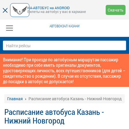
НА-АВТОБУС на ANDROID
Скачать
Билеты на автобус у вас в кармане
АВТОВОКЗАЛ КАЗАНИ
Внимание! При проезде по автобусным маршрутам пассажир
необходимо при себе иметь оригиналы документов,
удостоверяющих личность, всех путешественников (для детей –
свидетельство о рождении). В случае их отсутствия, пассажир
до посадки в автобус не допускается!
Главная
Расписание автобуса Казань - Нижний Новгород
Расписание автобуса Казань -
Нижний Новгород