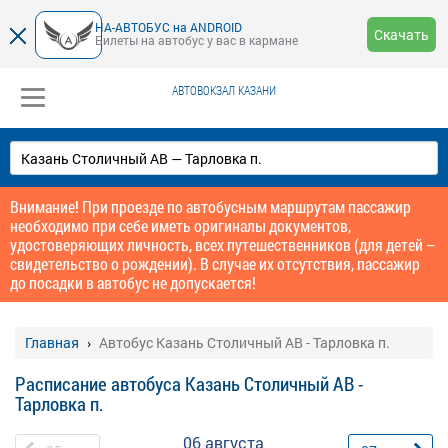
НА-АВТОБУС на ANDROID
Скачать
Билеты на автобус у вас в кармане
АВТОВОКЗАЛ КАЗАНИ
Внимание! При проезде по автобусным маршрутам пассажир
необходимо при себе иметь оригиналы документов,
удостоверяющих личность, всех путешественников (для детей –
свидетельство о рождении). В случае их отсутствия, пассажир
до посадки в автобус не допускается!
Главная
Автобус Казань Столичный АВ - Тарловка п.
Расписание автобуса Казань Столичный АВ -
Тарловка п.
06 августа