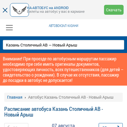
НА-АВТОБУС на ANDROID
Скачать
Билеты на автобус у вас в кармане
АВТОВОКЗАЛ КАЗАНИ
Внимание! При проезде по автобусным маршрутам пассажир
необходимо при себе иметь оригиналы документов,
удостоверяющих личность, всех путешественников (для детей –
свидетельство о рождении). В случае их отсутствия, пассажир
до посадки в автобус не допускается!
Главная
Автобус Казань Столичный АВ - Новый Арыш
Расписание автобуса Казань Столичный АВ -
Новый Арыш
07 августа