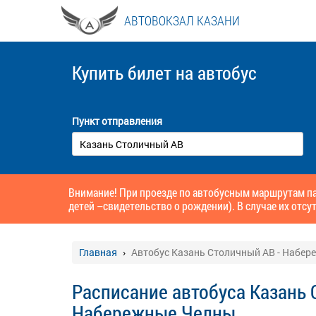
АВТОВОКЗАЛ КАЗАНИ
Купить билет
на автобус
Пункт отправления
Внимание! При проезде по автобусным маршрутам па
детей –свидетельство о рождении). В случае их отсут
Главная
Автобус Казань Столичный АВ - Набе
Расписание автобуса Казань 
Набережные Челны