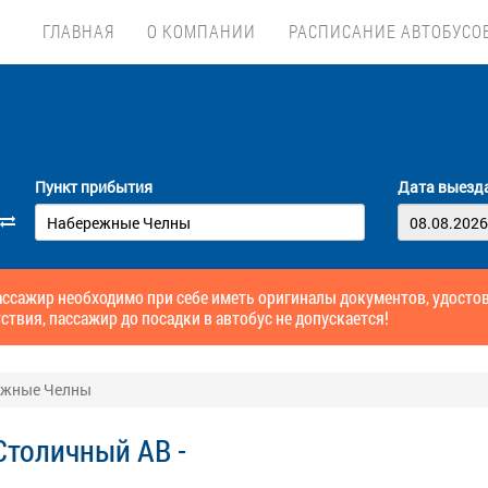
ГЛАВНАЯ
О КОМПАНИИ
РАСПИСАНИЕ АВТОБУСО
Пункт прибытия
Дата выезд
ссажир необходимо при себе иметь оригиналы документов, удосто
ствия, пассажир до посадки в автобус не допускается!
режные Челны
Столичный АВ -