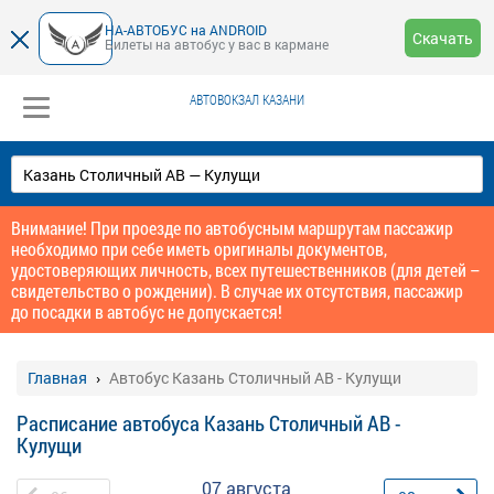
НА-АВТОБУС на ANDROID
Скачать
Билеты на автобус у вас в кармане
АВТОВОКЗАЛ КАЗАНИ
Внимание! При проезде по автобусным маршрутам пассажир
необходимо при себе иметь оригиналы документов,
удостоверяющих личность, всех путешественников (для детей –
свидетельство о рождении). В случае их отсутствия, пассажир
до посадки в автобус не допускается!
Главная
Автобус Казань Столичный АВ - Кулущи
Расписание автобуса Казань Столичный АВ -
Кулущи
07 августа