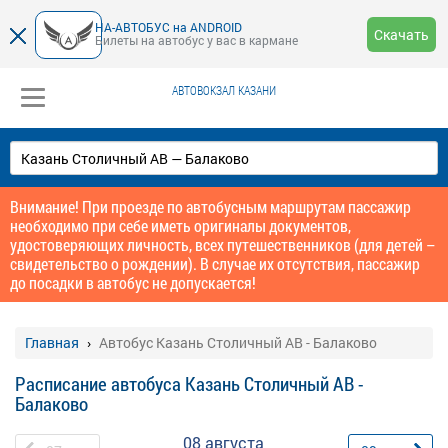
НА-АВТОБУС на ANDROID
Скачать
Билеты на автобус у вас в кармане
АВТОВОКЗАЛ КАЗАНИ
Внимание! При проезде по автобусным маршрутам пассажир
необходимо при себе иметь оригиналы документов,
удостоверяющих личность, всех путешественников (для детей –
свидетельство о рождении). В случае их отсутствия, пассажир
до посадки в автобус не допускается!
Главная
Автобус Казань Столичный АВ - Балаково
Расписание автобуса Казань Столичный АВ -
Балаково
08 августа