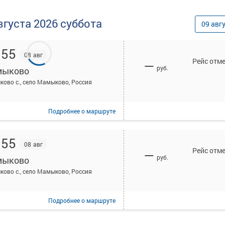
вгуста
2026
суббота
09
авг
:55
08 авг
Рейс отм
—
руб.
ыково
ово с., село Мамыково, Россия
Подробнее
о маршруте
:55
08 авг
Рейс отм
—
руб.
ыково
ово с., село Мамыково, Россия
Подробнее
о маршруте