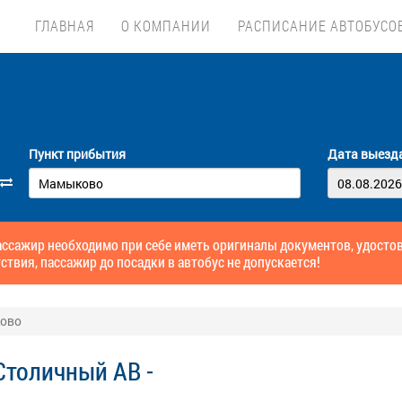
ГЛАВНАЯ
О КОМПАНИИ
РАСПИСАНИЕ АВТОБУСО
Пункт прибытия
Дата выезд
ссажир необходимо при себе иметь оригиналы документов, удосто
ствия, пассажир до посадки в автобус не допускается!
ково
Столичный АВ -