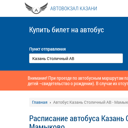
АВТОВОКЗАЛ КАЗАНИ
Купить билет
на автобус
Пункт отправления
Внимание! При проезде по автобусным маршрутам па
детей –свидетельство о рождении). В случае их отсут
Главная
Автобус Казань Столичный АВ - Мамы
Расписание автобуса Казань 
Мамыково