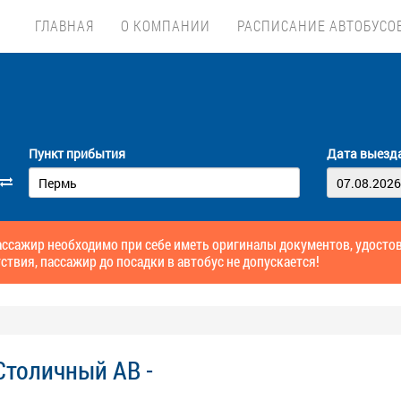
ГЛАВНАЯ
О КОМПАНИИ
РАСПИСАНИЕ АВТОБУСО
Пункт прибытия
Дата выезд
ссажир необходимо при себе иметь оригиналы документов, удосто
ствия, пассажир до посадки в автобус не допускается!
Столичный АВ -