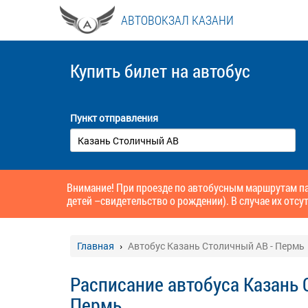
АВТОВОКЗАЛ КАЗАНИ
Купить билет
на автобус
Пункт отправления
Внимание! При проезде по автобусным маршрутам па
детей –свидетельство о рождении). В случае их отсут
Главная
Автобус Казань Столичный АВ - Пермь
Расписание автобуса Казань 
Пермь