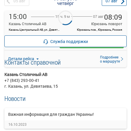
05
авг
07
авг
четверг
15:00
08:09
07 авг
15 ч. 9 м
Казань Столичный АВ
Юрюзань поворот
Казань Центральный АВ, ул. Девятаева, 15, Казань
Юрюзань пов., Юрюзань, Россия
—
руб.
Служба поддержки
Загрузить цену
Подробнее
Детали рейса
Контакты справочной
о маршруте
Казань Столичный АВ
+7 (843) 293-00-41
г. Казань, ул. Девятаева, 15
Новости
Важная информация для граждан Украины!
16.10.2023