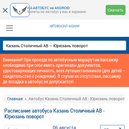
НА-АВТОБУС на ANDROID
Скачать
Билеты на автобус у вас в кармане
АВТОВОКЗАЛ КАЗАНИ
Внимание! При проезде по автобусным маршрутам пассажир
необходимо при себе иметь оригиналы документов,
удостоверяющих личность, всех путешественников (для детей –
свидетельство о рождении). В случае их отсутствия, пассажир
до посадки в автобус не допускается!
Главная
Автобус Казань Столичный АВ - Юрюзань поворот
Расписание автобуса Казань Столичный АВ -
Юрюзань поворот
06 августа