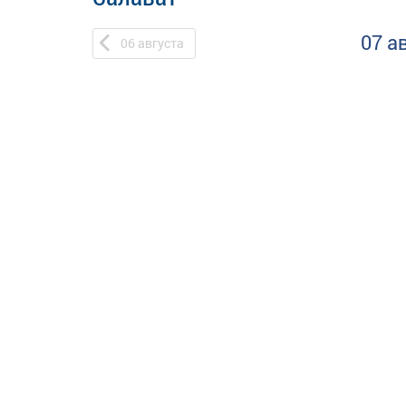
07 а
06
августа