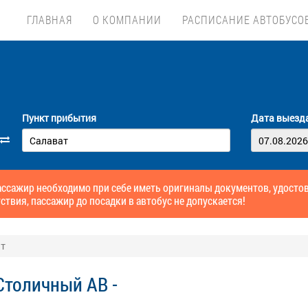
ГЛАВНАЯ
О КОМПАНИИ
РАСПИСАНИЕ АВТОБУСО
Пункт прибытия
Дата выезд
ссажир необходимо при себе иметь оригиналы документов, удосто
ствия, пассажир до посадки в автобус не допускается!
ат
Столичный АВ -