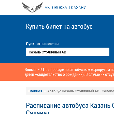
АВТОВОКЗАЛ КАЗАНИ
Купить билет
на автобус
Пункт отправления
Внимание! При проезде по автобусным маршрутам па
детей –свидетельство о рождении). В случае их отсут
Главная
Автобус Казань Столичный АВ - Салав
Расписание автобуса Казань 
Салават