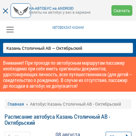
НА-АВТОБУС на ANDROID
Скачать
Билеты на автобус у вас в кармане
АВТОВОКЗАЛ КАЗАНИ
Внимание! При проезде по автобусным маршрутам пассажир
необходимо при себе иметь оригиналы документов,
удостоверяющих личность, всех путешественников (для детей –
свидетельство о рождении). В случае их отсутствия, пассажир
до посадки в автобус не допускается!
Главная
Автобус Казань Столичный АВ - Октябрьский
Расписание автобуса Казань Столичный АВ -
Октябрьский
08 августа